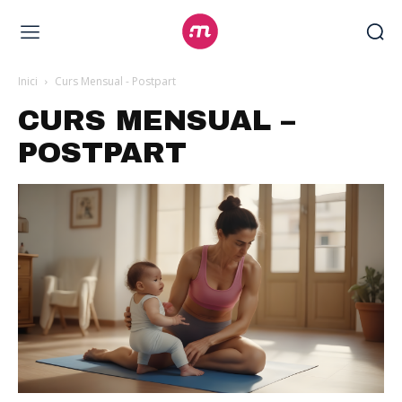
Inici
Curs Mensual - Postpart
CURS MENSUAL –
POSTPART