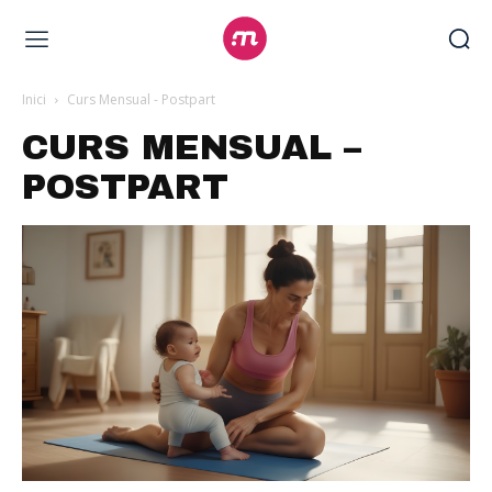
Inici
Curs Mensual - Postpart
CURS MENSUAL –
POSTPART