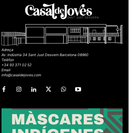
Adreça
Av. Indústria 34 Sant Just Desvern Barcelona 08960
Telèfon
+34 93 371 02 52
Email
info@casaldejoves.com