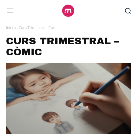
Inici
Curs Trimestral - Còmic
CURS TRIMESTRAL –
CÒMIC