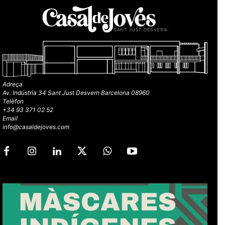
Adreça
Av. Indústria 34 Sant Just Desvern Barcelona 08960
Telèfon
+34 93 371 02 52
Email
info@casaldejoves.com