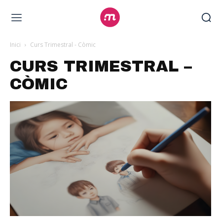
Inici
Curs Trimestral - Còmic
CURS TRIMESTRAL –
CÒMIC