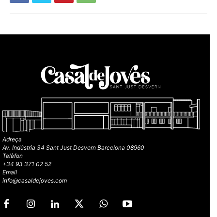
Adreça
Av. Indústria 34 Sant Just Desvern Barcelona 08960
Telèfon
+34 93 371 02 52
Email
info@casaldejoves.com