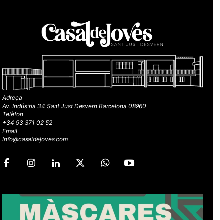
Adreça
Av. Indústria 34 Sant Just Desvern Barcelona 08960
Telèfon
+34 93 371 02 52
Email
info@casaldejoves.com