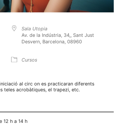
Sala Utopia
Av. de la Indústria, 34,, Sant Just
Desvern, Barcelona, 08960
Cursos
alendar
iCalendar
Office 365
niciació al circ on es practicaran diferents
s teles acrobàtiques, el trapezi, etc.
de 12 h a 14 h