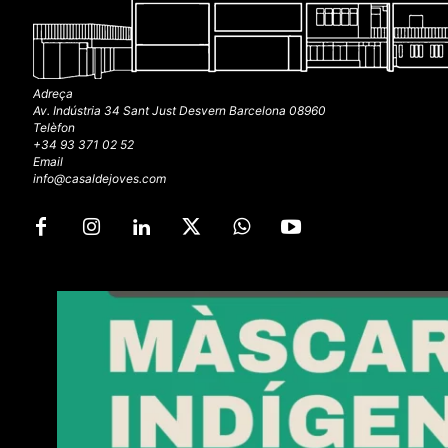
Adreça
Av. Indústria 34 Sant Just Desvern Barcelona 08960
Telèfon
+34 93 371 02 52
Email
info@casaldejoves.com