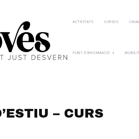
ACTIVITATS
CURSOS
CASAL
PUNT D’INFORMACIÓ
MOBILI
’ESTIU – CURS