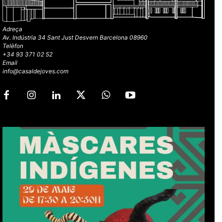
Adreça
Av. Indústria 34 Sant Just Desvern Barcelona 08960
Telèfon
+34 93 371 02 52
Email
info@casaldejoves.com