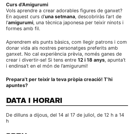
Curs d’Amigurumi
Vols aprendre a crear adorables figures de ganxet?
En aquest curs d’
una setmana
, descobriràs l’art de
l’
amigurumi
, una tècnica japonesa per teixir ninots i
formes amb fil.
Aprendrem els punts bàsics, com llegir patrons i com
donar vida als nostres personatges preferits amb
ganxet. No cal experiència prèvia, només ganes de
crear i divertir-se! Si tens entre
12 i 18 anys
, apunta’t
i endinsa’t en el món de l’amigurumi!
Prepara’t per teixir la teva pròpia creació! T’hi
apuntes?
DATA I HORARI
De dilluns a dijous, del 14 al 17 de juliol, de 12 h a 14
h