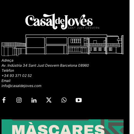
Adreça
Av. Indústria 34 Sant Just Desvern Barcelona 08960
Telèfon
+34 93 371 02 52
Email
info@casaldejoves.com