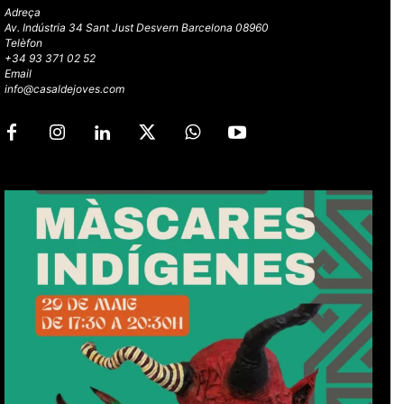
Adreça
Av. Indústria 34 Sant Just Desvern Barcelona 08960
Telèfon
+34 93 371 02 52
Email
info@casaldejoves.com