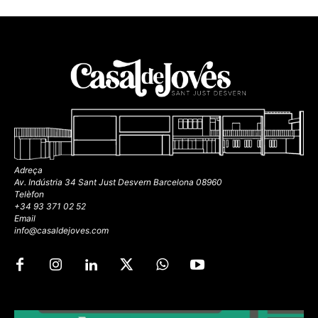
Adreça
Av. Indústria 34 Sant Just Desvern Barcelona 08960
Telèfon
+34 93 371 02 52
Email
info@casaldejoves.com