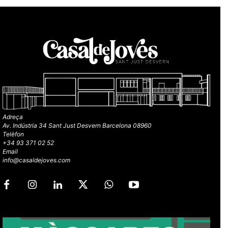
Adreça
Av. Indústria 34 Sant Just Desvern Barcelona 08960
Telèfon
+34 93 371 02 52
Email
info@casaldejoves.com