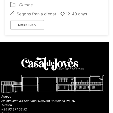
Cursos
Segons franja d'edat -
12-40 anys
MORE INFO
Adreça
Av. Indústria 34 Sant Just Desvern Barcelona 08960
Telèfon
+34 93 371 02 52