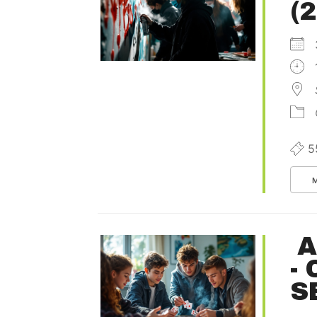
(
5
A
-
S