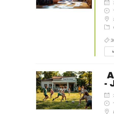
3
A
-