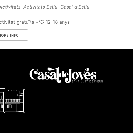
Activitats
Activitats Estiu
Casal d'Estiu
tivitat gratuïta -
12-18 anys
MORE INFO