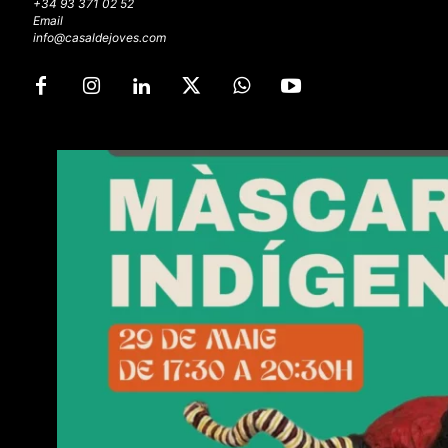
+34 93 371 02 52
Email
info@casaldejoves.com