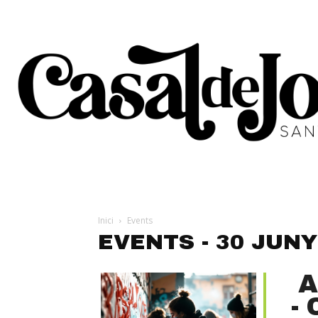
Inici
Events
EVENTS - 30 JUNY
A
-