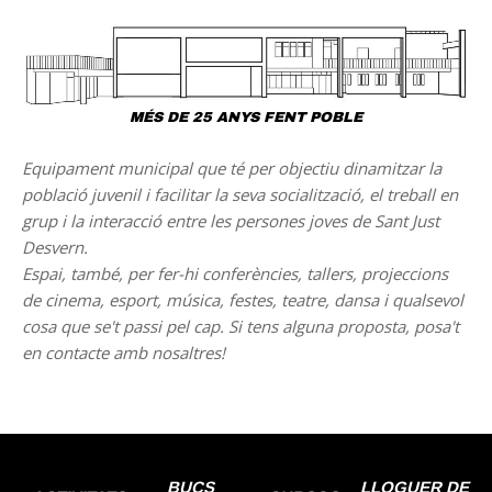
MÉS DE 25 ANYS FENT POBLE
Equipament municipal que té per objectiu dinamitzar la
població juvenil i facilitar la seva socialització, el treball en
grup i la interacció entre les persones joves de Sant Just
Desvern.
Espai, també, per fer-hi conferències, tallers, projeccions
de cinema, esport, música, festes, teatre, dansa i qualsevol
cosa que se't passi pel cap. Si tens alguna proposta, posa't
en contacte amb nosaltres!
BUCS
LLOGUER DE