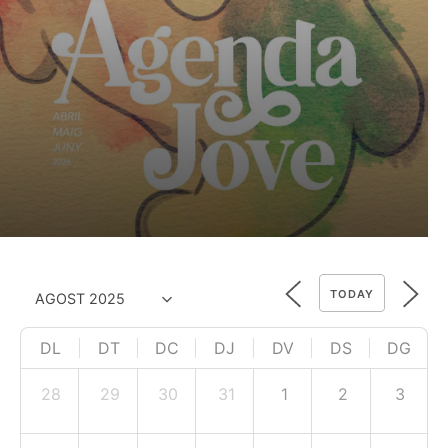
TODAY
DL
DT
DC
DJ
DV
DS
DG
28
29
30
31
1
2
3